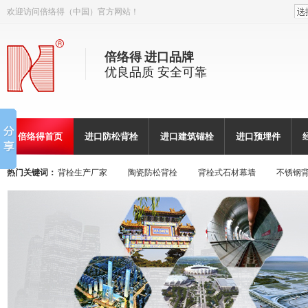
欢迎访问倍络得（中国）官方网站！
倍络得 进口品牌
优良品质 安全可靠
倍络得首页
进口防松背栓
进口建筑锚栓
进口预埋件
热门关键词：
背栓生产厂家
陶瓷防松背栓
背栓式石材幕墙
不锈钢