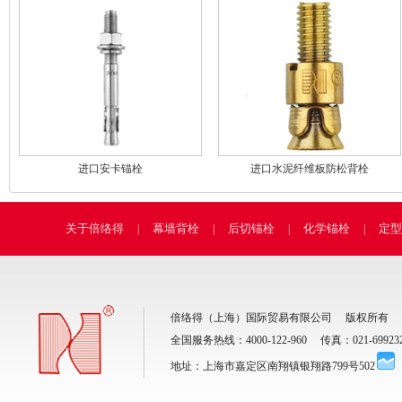
进口安卡锚栓
进口水泥纤维板防松背栓
关于倍络得
幕墙背栓
后切锚栓
化学锚栓
定型
|
|
|
|
倍络得（上海）国际贸易有限公司
版权所有
全国服务热线：
4000-122-960
传真：
021-69923
地址：
上海市嘉定区南翔镇银翔路799号502