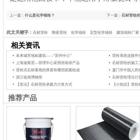
上一篇：
什么是化学锚栓？
下一篇：
石材背栓
此文关键字：
石材背栓
陶瓷背栓
化学锚栓
定型化学锚栓
建筑锚栓厂家
相关资讯
未来城市地标建筑——“苏州中心”
背栓系统连接件
上海迪斯尼—管理中心采用倍络得产品
石材背栓的施工
背栓式石材幕墙的厚度有哪些因素组成
厦门市中国人民
浙江临海博物馆
石材背栓理论计
【算法】石材背栓承载力计算方式
【小知识】背栓
推荐产品