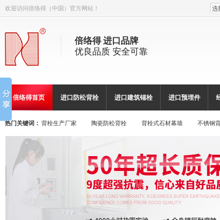
欢迎访问倍络得（中国）官方网站！
倍络得 进口品牌
优良品质 安全可靠
倍络得首页
进口防松背栓
进口建筑锚栓
进口预埋件
热门关键词：
背栓生产厂家
陶瓷防松背栓
背栓式石材幕墙
不锈钢