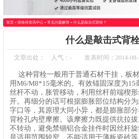
首页
»
倍络得资讯中心
»
常见问题解答
»
什么是敲击式背栓？
什么是敲击式背
文章出处：
人气：
-
发表时间：2014-08-1
这种背栓一般用于普通石材干挂，板材
用M6/M8*15毫米的。有效锚固深度为1
丝杆不动，胀管移动，利用丝杆前端楔形
开。再细分的话可根据膨胀部位结构分为
字口等，其原理大同小异，都是膨胀部分
背栓孔内壁摩擦。该摩擦力既提供抗拉拔
不转动，避免禁锢铝合金挂件时因丝杆旋
是适用范围较窄，不能适用于薄板瓷砖等