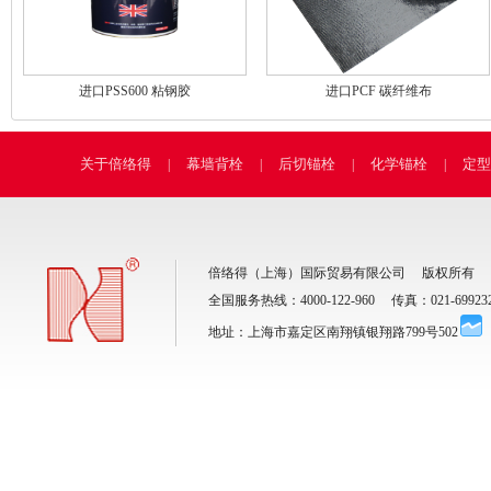
进口PSS600 粘钢胶
进口PCF 碳纤维布
关于倍络得
幕墙背栓
后切锚栓
化学锚栓
定型
|
|
|
|
倍络得（上海）国际贸易有限公司
版权所有
全国服务热线：
4000-122-960
传真：
021-69923
地址：
上海市嘉定区南翔镇银翔路799号502